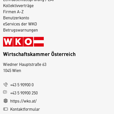
Kollektivverträge
Firmen A-Z
Benutzerkonto
eServices der WKO
Betrugswarnungen
Wirtschaftskammer Österreich
Wiedner Hauptstraße 63
D
1045 Wien
i
e
+43 5 90900 0
s
e
+43 5 90900 250
S
https://wko.at/
e
Kontaktformular
it