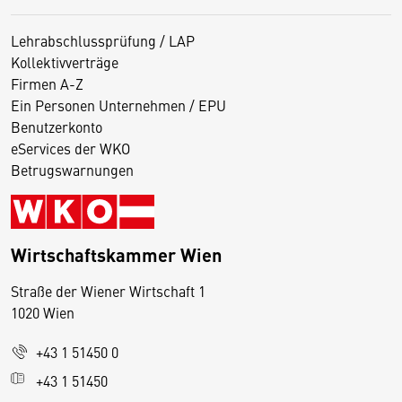
Lehrabschlussprüfung / LAP
Kollektivverträge
Firmen A-Z
Ein Personen Unternehmen / EPU
Benutzerkonto
eServices der WKO
Betrugswarnungen
Wirtschaftskammer Wien
Straße der Wiener Wirtschaft 1
1020 Wien
+43 1 51450 0
D
+43 1 51450
i