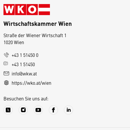
Wirtschaftskammer Wien
Straße der Wiener Wirtschaft 1
1020 Wien
+43 1 51450 0
D
+43 1 51450
i
info@wkw.at
e
https://wko.at/wien
s
e
Besuchen Sie uns auf:
S
e
it
e