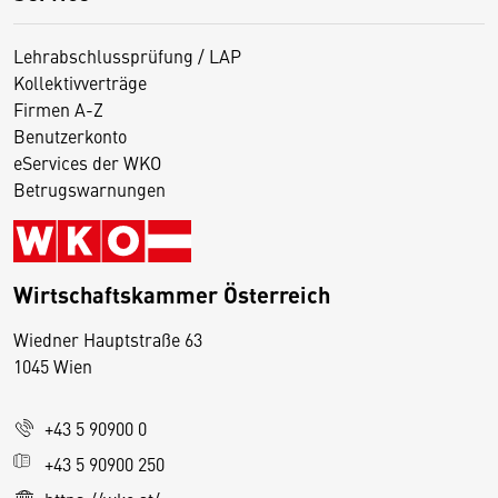
Lehrabschlussprüfung / LAP
Kollektivverträge
Firmen A-Z
Benutzerkonto
eServices der WKO
Betrugswarnungen
Wirtschaftskammer Österreich
Wiedner Hauptstraße 63
D
1045 Wien
i
e
+43 5 90900 0
s
e
+43 5 90900 250
S