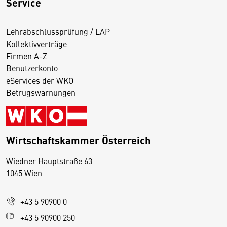
Service
Lehrabschlussprüfung / LAP
Kollektivverträge
Firmen A-Z
Benutzerkonto
eServices der WKO
Betrugswarnungen
Wirtschaftskammer Österreich
Wiedner Hauptstraße 63
D
1045 Wien
i
e
+43 5 90900 0
s
e
+43 5 90900 250