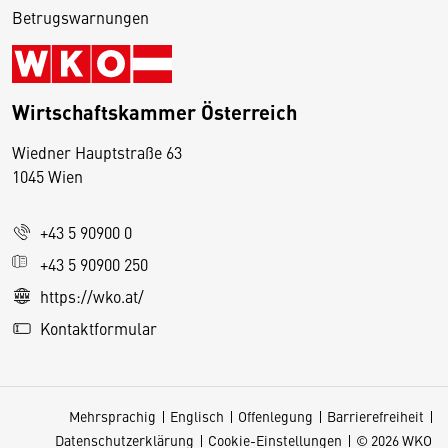
Betrugswarnungen
Wirtschaftskammer Österreich
Wiedner Hauptstraße 63
D
1045 Wien
i
e
+43 5 90900 0
s
e
+43 5 90900 250
S
https://wko.at/
e
Kontaktformular
it
e
v
Mehrsprachig
Englisch
Offenlegung
Barrierefreiheit
e
Datenschutzerklärung
Cookie-Einstellungen
© 2026 WKO