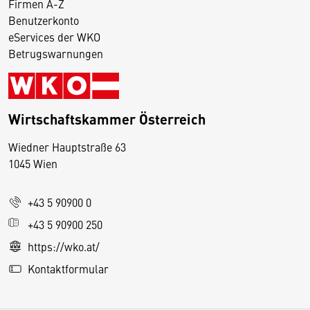
Firmen A-Z
Benutzerkonto
eServices der WKO
Betrugswarnungen
Wirtschaftskammer Österreich
Wiedner Hauptstraße 63
D
1045 Wien
i
e
+43 5 90900 0
s
e
+43 5 90900 250
S
https://wko.at/
e
Kontaktformular
it
e