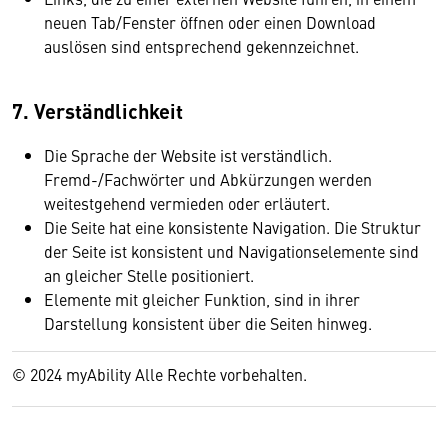
neuen Tab/Fenster öffnen oder einen Download
auslösen sind entsprechend gekennzeichnet.
7. Verständlichkeit
Die Sprache der Website ist verständlich.
Fremd-/Fachwörter und Abkürzungen werden
weitestgehend vermieden oder erläutert.
Die Seite hat eine konsistente Navigation. Die Struktur
der Seite ist konsistent und Navigationselemente sind
an gleicher Stelle positioniert.
Elemente mit gleicher Funktion, sind in ihrer
Wir benötigen Ihre Zustimmung
Darstellung konsistent über die Seiten hinweg.
Hier würden wir Ihnen gerne einen externen
© 2024 myAbility Alle Rechte vorbehalten.
Inhalt anzeigen. Dafür benötigen wir allerdings
Ihre Zustimmung, da Ihr Browser
personenbezogene technische Daten zu Geräten