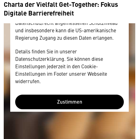
und Nutzerverhalten mitunter mit US-
Charta der Vielfalt Get-Together: Fokus
amerikanischen Anbietern austauscht.
Digitale Barrierefreiheit
Diese Daten unterliegen keinem dem EU-
Datenschutzrecht angemessenen Schutzniveau
und insbesondere kann die US-amerikanische
Regierung Zugang zu diesen Daten erlangen.
Details finden Sie in unserer
Datenschutzerklärung. Sie können diese
Einstellungen jederzeit in den Cookie-
Einstellungen im Footer unserer Webseite
widerrufen.
Zustimmen