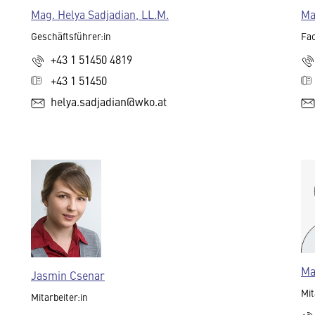
Mag. Helya Sadjadian, LL.M.
Ma
Geschäftsführer:in
Fac
+43 1 51450 4819
+43 1 51450
helya.sadjadian@wko.at
Ma
Jasmin Csenar
Mit
Mitarbeiter:in