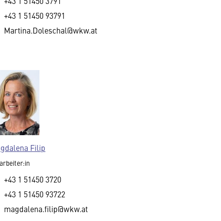
+43 1 51450 3791
+43 1 51450 93791
Martina.Doleschal@wkw.at
gdalena Filip
arbeiter:in
+43 1 51450 3720
+43 1 51450 93722
magdalena.filip@wkw.at