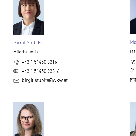
Ma
Birgit Stubits
Mit
Mitarbeiter:in
+43 1 51450 3316
+43 1 51450 93316
birgit.stubits@wkw.at