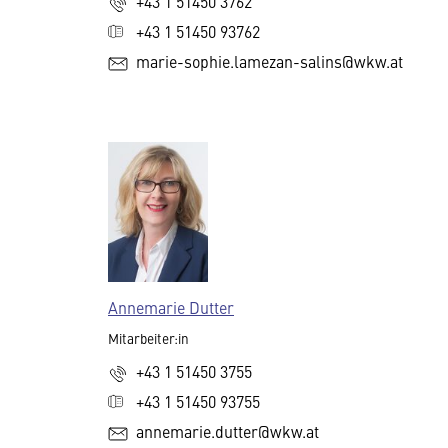
+43 1 51450 3762
+43 1 51450 93762
marie-sophie.lamezan-salins@wkw.at
Annemarie Dutter
Mitarbeiter:in
+43 1 51450 3755
+43 1 51450 93755
annemarie.dutter@wkw.at