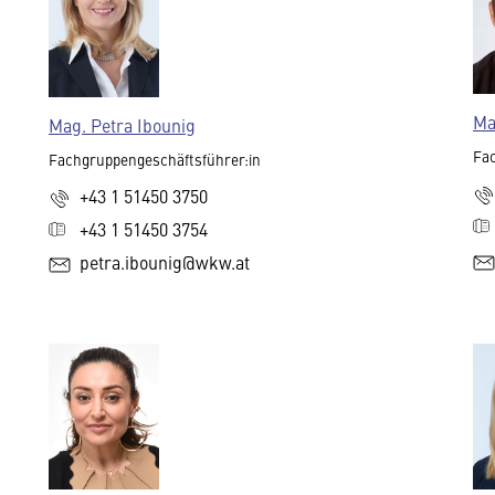
Ma
Mag. Petra Ibounig
Fac
Fachgruppengeschäftsführer:in
+43 1 51450 3750
+43 1 51450 3754
petra.ibounig@wkw.at