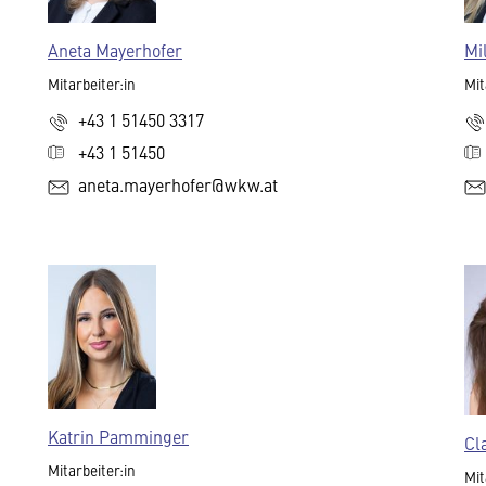
Aneta Mayerhofer
Mi
Mitarbeiter:in
Mit
+43 1 51450 3317
+43 1 51450
aneta.mayerhofer@wkw.at
Katrin Pamminger
Cl
Mitarbeiter:in
Mit