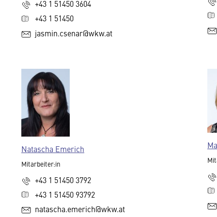
+43 1 51450 3604
+43 1 51450
jasmin.csenar@wkw.at
Ma
Natascha Emerich
Mit
Mitarbeiter:in
+43 1 51450 3792
+43 1 51450 93792
natascha.emerich@wkw.at