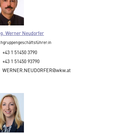
g. Werner Neudorfer
hgruppengeschäftsführer:in
+43 1 51450 3790
+43 1 51450 93790
WERNER.NEUDORFER@wkw.at