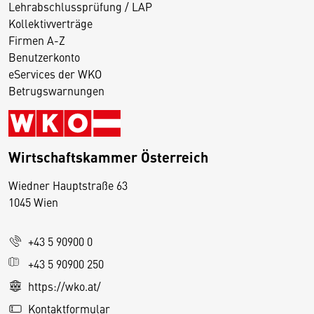
Lehrabschlussprüfung / LAP
Kollektivverträge
Firmen A-Z
Benutzerkonto
eServices der WKO
Betrugswarnungen
Wirtschaftskammer Österreich
Wiedner Hauptstraße 63
D
1045 Wien
i
e
+43 5 90900 0
s
e
+43 5 90900 250
S
https://wko.at/
e
Kontaktformular