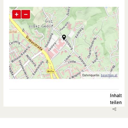
+
−
Datenquelle:
basemap.at
Inhalt
teilen