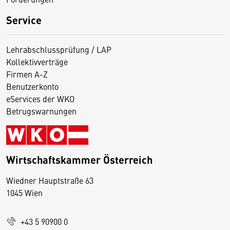
Service
Lehrabschlussprüfung / LAP
Kollektivverträge
Firmen A-Z
Benutzerkonto
eServices der WKO
Betrugswarnungen
Wirtschaftskammer Österreich
Wiedner Hauptstraße 63
D
1045 Wien
i
e
+43 5 90900 0
s