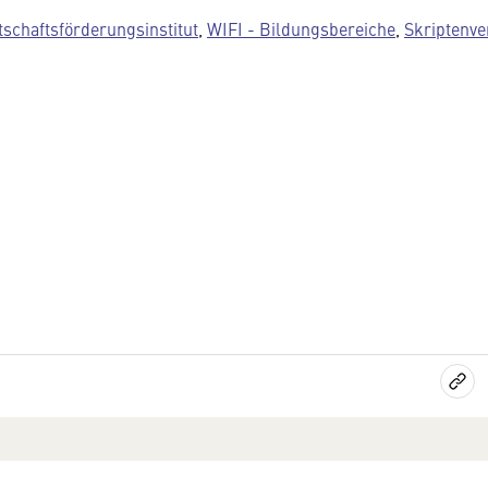
tschaftsförderungsinstitut
,
WIFI - Bildungsbereiche
,
Skriptenv