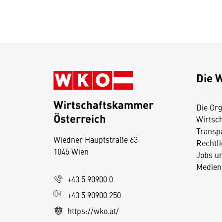
Die 
Wirtschaftskammer
Die Org
Österreich
Wirtsc
D
Transp
Wiedner Hauptstraße 63
i
Rechtl
1045 Wien
Jobs u
e
Medien
s
+43 5 90900 0
e
+43 5 90900 250
S
e
https://wko.at/