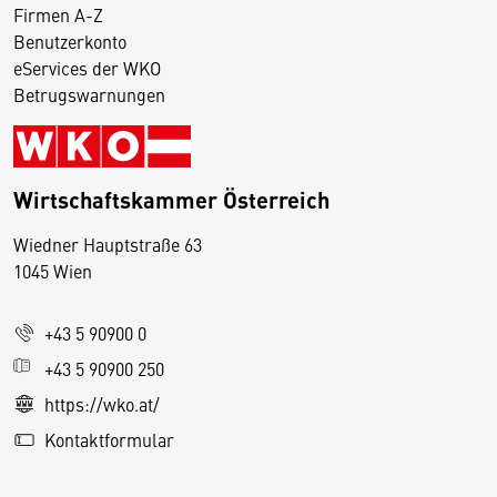
Firmen A-Z
Benutzerkonto
eServices der WKO
Betrugswarnungen
Wirtschaftskammer Österreich
Wiedner Hauptstraße 63
D
1045 Wien
i
e
+43 5 90900 0
s
e
+43 5 90900 250
S
https://wko.at/
e
Kontaktformular
it
e