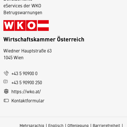
eServices der WKO
Betrugswarnungen
Wirtschaftskammer Österreich
Wiedner Hauptstraße 63
D
1045 Wien
i
e
+43 5 90900 0
s
e
+43 5 90900 250
S
https://wko.at/
e
Kontaktformular
it
e
v
Mehrsprachig
Englisch
Offenlegung
Barrierefreiheit