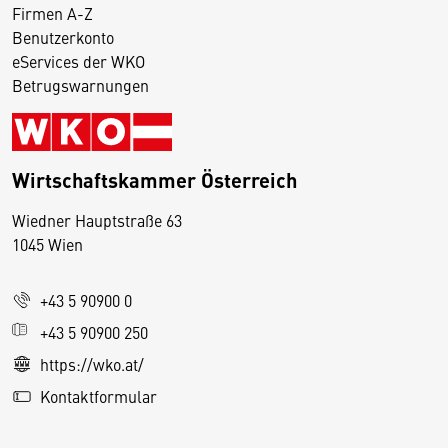
Firmen A-Z
Benutzerkonto
eServices der WKO
Betrugswarnungen
Wirtschaftskammer Österreich
Wiedner Hauptstraße 63
D
1045 Wien
i
e
+43 5 90900 0
s
e
+43 5 90900 250
S
https://wko.at/
e
Kontaktformular
it
e