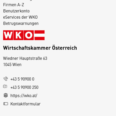
Firmen A-Z
Benutzerkonto
eServices der WKO
Betrugswarnungen
Wirtschaftskammer Österreich
Wiedner Hauptstraße 63
D
1045 Wien
i
e
+43 5 90900 0
s
e
+43 5 90900 250
S
https://wko.at/
e
Kontaktformular
it
e