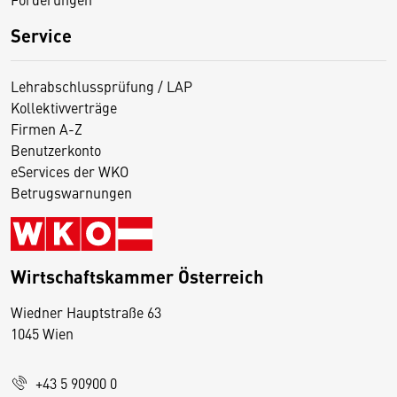
Service
Lehrabschlussprüfung / LAP
Kollektivverträge
Firmen A-Z
Benutzerkonto
eServices der WKO
Betrugswarnungen
Wirtschaftskammer Österreich
Wiedner Hauptstraße 63
D
1045 Wien
i
e
+43 5 90900 0
s