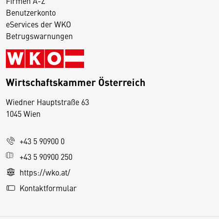
Firmen A-Z
Benutzerkonto
eServices der WKO
Betrugswarnungen
Wirtschaftskammer Österreich
Wiedner Hauptstraße 63
D
1045 Wien
i
e
+43 5 90900 0
s
e
+43 5 90900 250
S
https://wko.at/
e
Kontaktformular
it
e