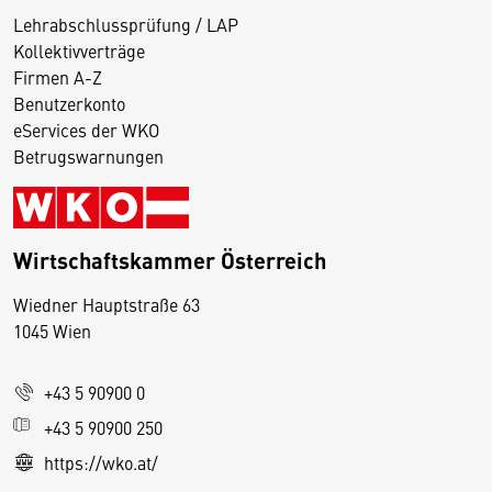
Lehrabschlussprüfung / LAP
Kollektivverträge
Firmen A-Z
Benutzerkonto
eServices der WKO
Betrugswarnungen
Wirtschaftskammer Österreich
Wiedner Hauptstraße 63
D
1045 Wien
i
e
+43 5 90900 0
s
e
+43 5 90900 250
S
https://wko.at/
e