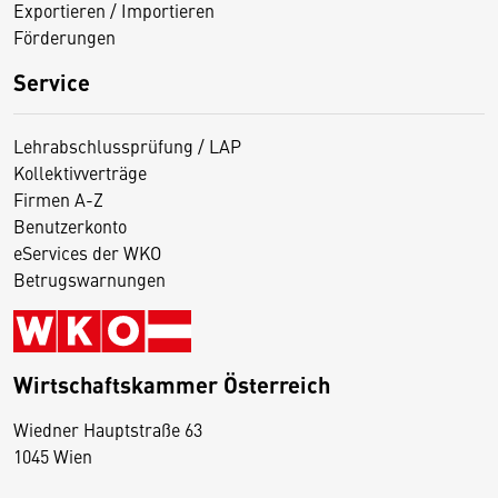
Exportieren / Importieren
Förderungen
Service
Lehrabschlussprüfung / LAP
Kollektivverträge
Firmen A-Z
Benutzerkonto
eServices der WKO
Betrugswarnungen
Wirtschaftskammer Österreich
Wiedner Hauptstraße 63
D
1045 Wien
i
e