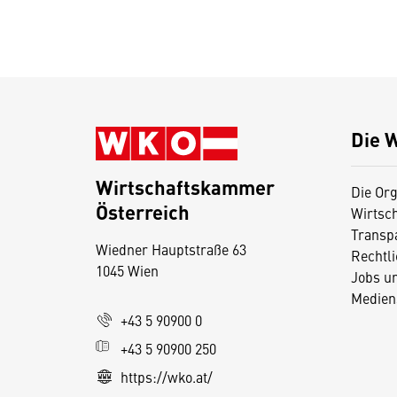
Die 
Wirtschaftskammer
Die Org
Österreich
Wirtsc
D
Transp
Wiedner Hauptstraße 63
i
Rechtl
1045 Wien
Jobs u
e
Medien
s
+43 5 90900 0
e
+43 5 90900 250
S
e
https://wko.at/