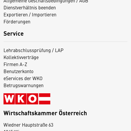
Allgemeine Geschäftsbedingungen / AGB
Dienstverhältnis beenden
Exportieren / Importieren
Förderungen
Service
Lehrabschlussprüfung / LAP
Kollektivverträge
Firmen A-Z
Benutzerkonto
eServices der WKO
Betrugswarnungen
Wirtschaftskammer Österreich
Wiedner Hauptstraße 63
D