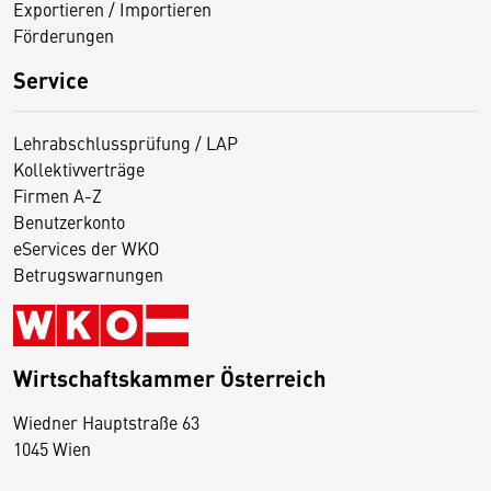
Exportieren / Importieren
Förderungen
Service
Lehrabschlussprüfung / LAP
Kollektivverträge
Firmen A-Z
Benutzerkonto
eServices der WKO
Betrugswarnungen
Wirtschaftskammer Österreich
Wiedner Hauptstraße 63
D
1045 Wien
i
e