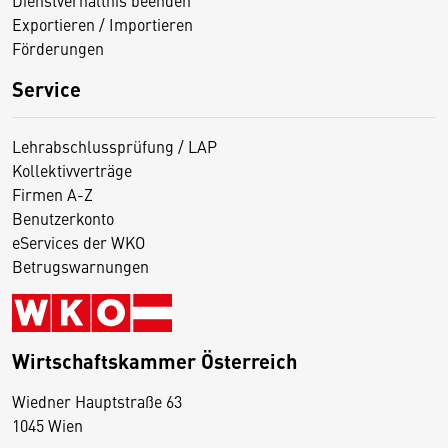
Dienstverhältnis beenden
Exportieren / Importieren
Förderungen
Service
Lehrabschlussprüfung / LAP
Kollektivverträge
Firmen A-Z
Benutzerkonto
eServices der WKO
Betrugswarnungen
Wirtschaftskammer Österreich
Wiedner Hauptstraße 63
D
1045 Wien
i