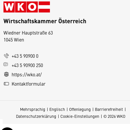
Wirtschaftskammer Österreich
Wiedner Hauptstraße 63
D
1045 Wien
i
e
+43 5 90900 0
s
e
+43 5 90900 250
S
https://wko.at/
e
Kontaktformular
it
e
v
Mehrsprachig
Englisch
Offenlegung
Barrierefreiheit
e
Datenschutzerklärung
Cookie-Einstellungen
© 2026 WKO
r
w