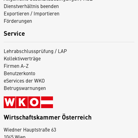
Dienstverhältnis beenden
Exportieren / Importieren
Förderungen
Service
Lehrabschlussprüfung / LAP
Kollektivverträge
Firmen A-Z
Benutzerkonto
eServices der WKO
Betrugswarnungen
Wirtschaftskammer Österreich
Wiedner Hauptstraße 63
D
1045 Wien