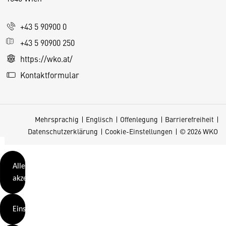
i
e
+43 5 90900 0
s
e
+43 5 90900 250
S
https://wko.at/
e
Kontaktformular
it
e
v
Mehrsprachig
Englisch
Offenlegung
Barrierefreiheit
e
Datenschutzerklärung
Cookie-Einstellungen
© 2026 WKO
r
w
e
Alle
n
akzeptieren
d
e
Einstellungen
t