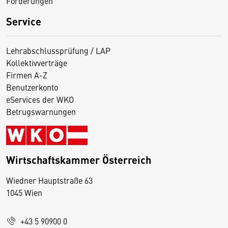
Förderungen
Service
Lehrabschlussprüfung / LAP
Kollektivverträge
Firmen A-Z
Benutzerkonto
eServices der WKO
Betrugswarnungen
Wirtschaftskammer Österreich
Wiedner Hauptstraße 63
D
1045 Wien
i
e
+43 5 90900 0
s