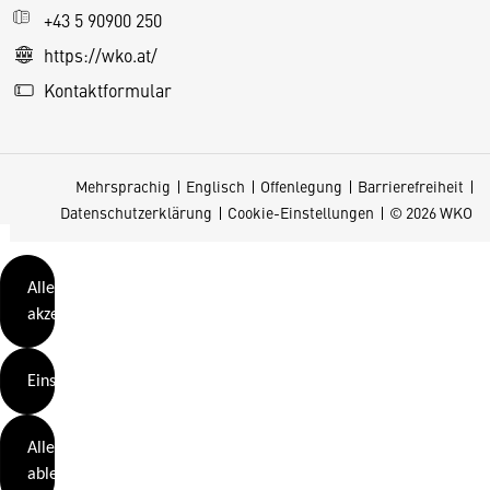
e
+43 5 90900 250
S
https://wko.at/
e
Kontaktformular
it
e
v
Mehrsprachig
Englisch
Offenlegung
Barrierefreiheit
e
Datenschutzerklärung
Cookie-Einstellungen
© 2026 WKO
r
w
e
Alle
n
akzeptieren
d
e
Einstellungen
t
C
Alle
o
ablehnen