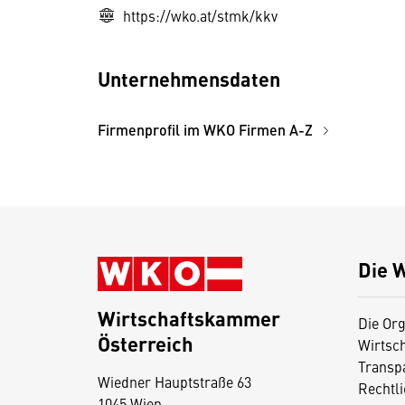
https://wko.at/stmk/kkv
Unternehmensdaten
Firmenprofil im WKO Firmen A-Z
Die 
Wirtschaftskammer
Die Org
Österreich
Wirtsc
D
Transp
Wiedner Hauptstraße 63
i
Rechtl
1045 Wien