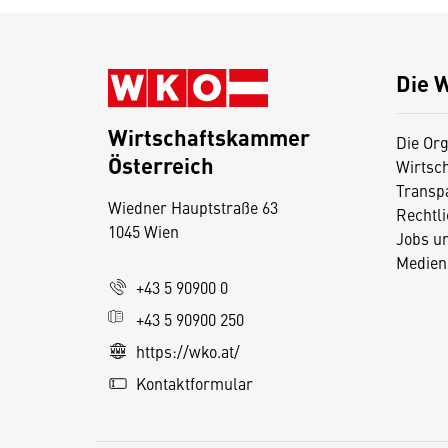
Die 
Wirtschaftskammer
Die Org
Österreich
Wirtsc
D
Transp
Wiedner Hauptstraße 63
i
Rechtl
1045 Wien
Jobs u
e
Medien
s
+43 5 90900 0
e
+43 5 90900 250
S
e
https://wko.at/
it
Kontaktformular
e
v