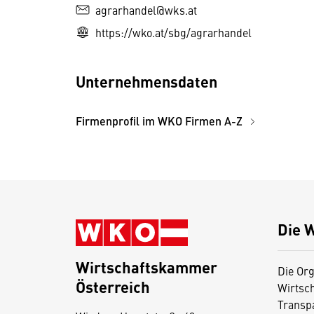
agrarhandel@wks.at
https://wko.at/sbg/agrarhandel
Unternehmensdaten
Firmenprofil im WKO Firmen A-Z
Die 
Wirtschaftskammer
Die Org
Österreich
Wirtsc
D
Transp