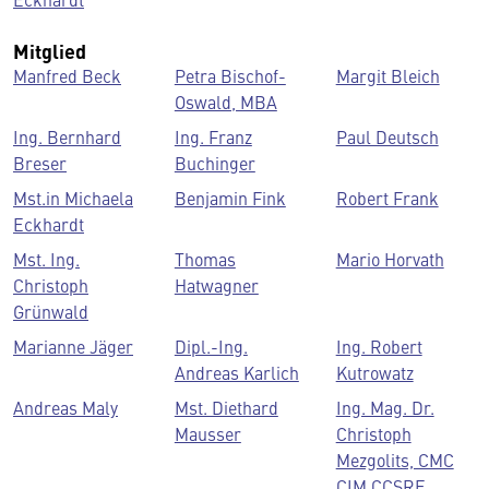
Mitglied
Manfred Beck
Petra Bischof-
Margit Bleich
Oswald, MBA
Ing. Bernhard
Ing. Franz
Paul Deutsch
Breser
Buchinger
Mst.in Michaela
Benjamin Fink
Robert Frank
Eckhardt
Mst. Ing.
Thomas
Mario Horvath
Christoph
Hatwagner
Grünwald
Marianne Jäger
Dipl.-Ing.
Ing. Robert
Andreas Karlich
Kutrowatz
Andreas Maly
Mst. Diethard
Ing. Mag. Dr.
Mausser
Christoph
Mezgolits, CMC
CIM CCSRE