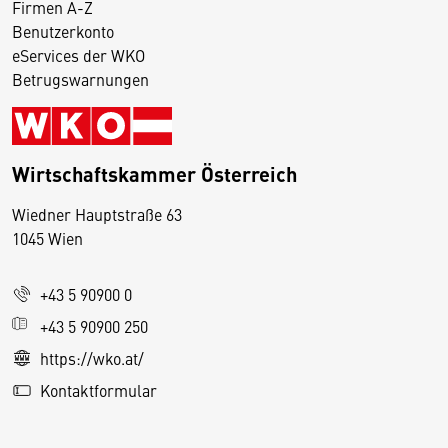
Firmen A-Z
Benutzerkonto
eServices der WKO
Betrugswarnungen
Wirtschaftskammer Österreich
Wiedner Hauptstraße 63
D
1045 Wien
i
e
+43 5 90900 0
s
e
+43 5 90900 250
S
https://wko.at/
e
Kontaktformular
it
e