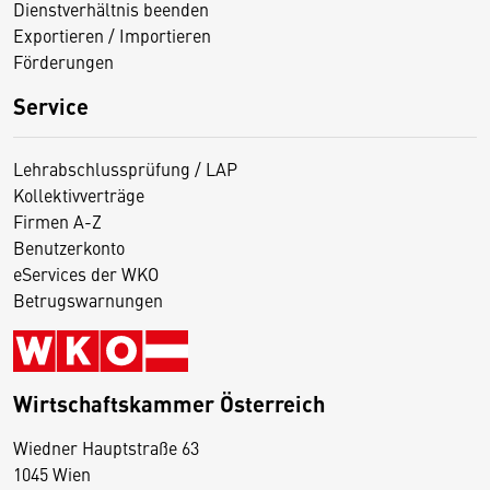
Dienstverhältnis beenden
Exportieren / Importieren
Förderungen
Service
Lehrabschlussprüfung / LAP
Kollektivverträge
Firmen A-Z
Benutzerkonto
eServices der WKO
Betrugswarnungen
Wirtschaftskammer Österreich
Wiedner Hauptstraße 63
D
1045 Wien
i