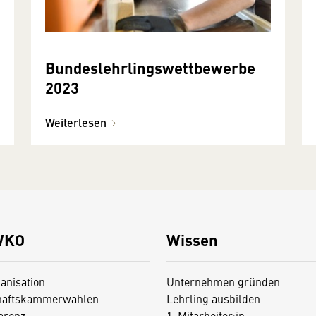
Bundeslehrlingswettbewerbe
2023
Weiterlesen
WKO
Wissen
anisation
Unternehmen gründen
haftskammerwahlen
Lehrling ausbilden
arenz
1. Mitarbeiter:in