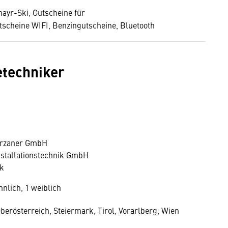
ayr-Ski, Gutscheine für
scheine WIFI, Benzingutscheine, Bluetooth
etechniker
Garzaner GmbH
nstallationstechnik GmbH
ik
nlich, 1 weiblich
berösterreich, Steiermark, Tirol, Vorarlberg, Wien