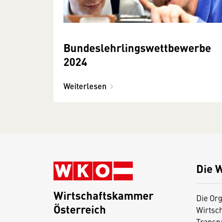
Bundeslehrlingswettbewerbe
2024
Weiterlesen
Die 
Wirtschaftskammer
Die Org
Österreich
Wirtsc
D
Transp