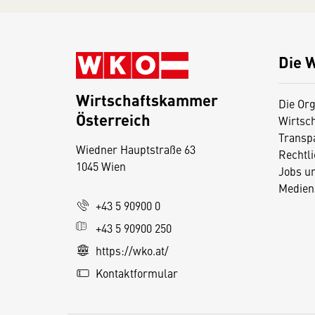
Die 
Wirtschaftskammer
Die Org
Österreich
Wirtsc
D
Transp
Wiedner Hauptstraße 63
i
Rechtl
1045 Wien
Jobs u
e
Medien
s
+43 5 90900 0
e
+43 5 90900 250
S
e
https://wko.at/
it
Kontaktformular
e
v