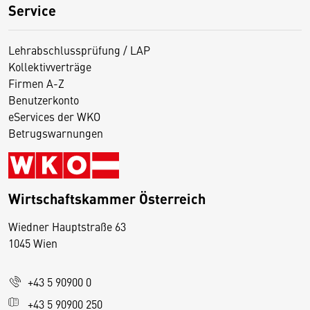
Service
Lehrabschlussprüfung / LAP
Kollektivverträge
Firmen A-Z
Benutzerkonto
eServices der WKO
Betrugswarnungen
Wirtschaftskammer Österreich
Wiedner Hauptstraße 63
D
1045 Wien
i
e
+43 5 90900 0
s
e
+43 5 90900 250