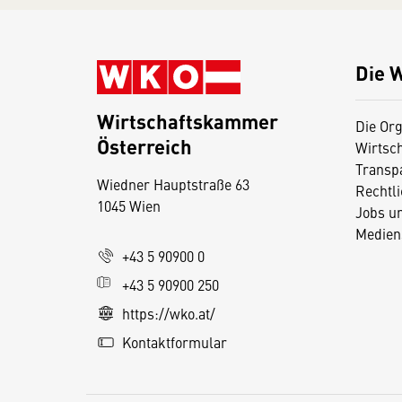
Die 
Wirtschaftskammer
Die Org
Österreich
Wirtsc
D
Transp
Wiedner Hauptstraße 63
i
Rechtl
1045 Wien
Jobs u
e
Medien
s
+43 5 90900 0
e
+43 5 90900 250
S
e
https://wko.at/
it
Kontaktformular
e
v