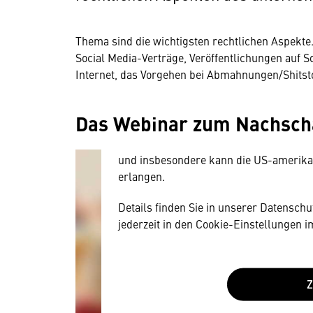
Thema sind die wichtigsten rechtlichen Aspekte
Wir benötigen Ihre Zustim
Social Media-Verträge, Veröffentlichungen auf 
Internet, das Vorgehen bei Abmahnungen/Shitst
Hier würden wir Ihnen gerne einen exte
allerdings Ihre Zustimmung, da Ihr Br
Das Webinar zum Nachsc
Geräten und Nutzerverhalten mitunter 
Diese Daten unterliegen keinem dem 
und insbesondere kann die US-amerika
erlangen.
Details finden Sie in unserer Datensch
jederzeit in den Cookie-Einstellungen 