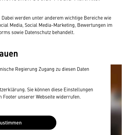
. Dabei werden unter anderem wichtige Bereiche wie
mung
Social Media, Social Media-Marketing, Bewertungen im
orms sowie Datenschutz behandelt.
rnen Inhalt anzeigen. Dafür benötigen wir
owser personenbezogene technische Daten zu
hauen
mit US-amerikanischen Anbietern austauscht.
EU-Datenschutzrecht angemessenen Schutzniveau
nische Regierung Zugang zu diesen Daten
utzerklärung. Sie können diese Einstellungen
im Footer unserer Webseite widerrufen.
Zustimmen