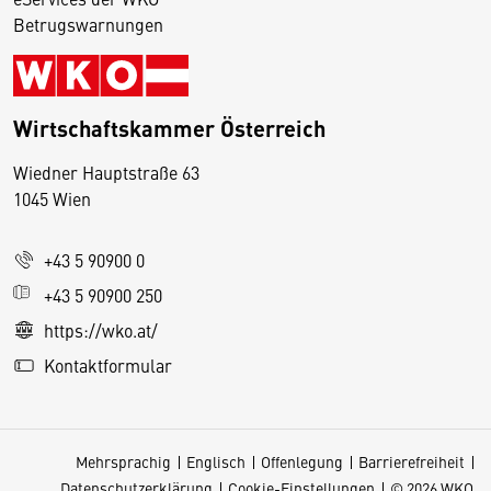
Betrugswarnungen
Wirtschaftskammer Österreich
Wiedner Hauptstraße 63
D
1045 Wien
i
e
+43 5 90900 0
s
e
+43 5 90900 250
S
https://wko.at/
e
Kontaktformular
it
e
v
Mehrsprachig
Englisch
Offenlegung
Barrierefreiheit
e
Datenschutzerklärung
Cookie-Einstellungen
© 2026 WKO