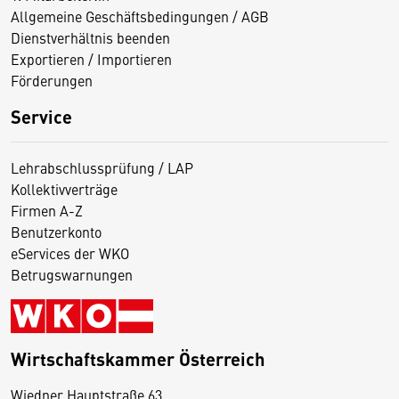
Allgemeine Geschäftsbedingungen / AGB
Dienstverhältnis beenden
Exportieren / Importieren
Förderungen
Service
Lehrabschlussprüfung / LAP
Kollektivverträge
Firmen A-Z
Benutzerkonto
eServices der WKO
Betrugswarnungen
Wirtschaftskammer Österreich
Wiedner Hauptstraße 63
D