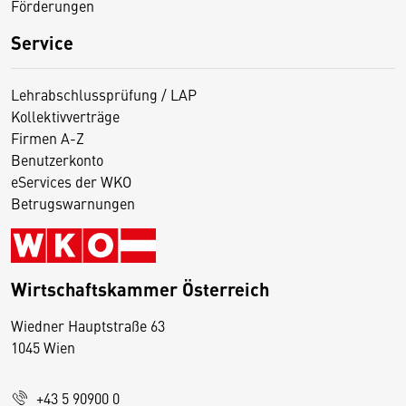
Förderungen
Service
Lehrabschlussprüfung / LAP
Kollektivverträge
Firmen A-Z
Benutzerkonto
eServices der WKO
Betrugswarnungen
Wirtschaftskammer Österreich
Wiedner Hauptstraße 63
D
1045 Wien
i
e
+43 5 90900 0
s