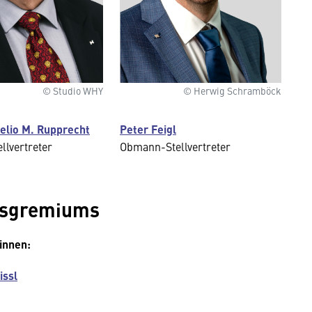
© Studio WHY
© Herwig Schramböck
lio M. Rupprecht
Peter
Feigl
lvertreter
Obmann-Stellvertreter
desgremiums
innen:
issl