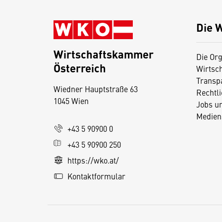
Die 
Wirtschaftskammer
Die Org
Österreich
Wirtsc
D
Transp
Wiedner Hauptstraße 63
i
Rechtl
1045 Wien
Jobs u
e
Medien
s
+43 5 90900 0
e
+43 5 90900 250
S
e
https://wko.at/
it
Kontaktformular
e
v
e