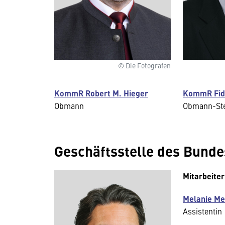
© Die Fotografen
KommR Robert M. Hieger
KommR Fide
Obmann
Obmann-Stel
Geschäftsstelle des Bun
Mitarbeiter
Melanie Me
Assistentin