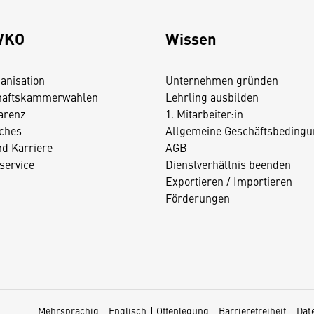
WKO
Wissen
anisation
Unternehmen gründen
haftskammerwahlen
Lehrling ausbilden
arenz
1. Mitarbeiter:in
iches
Allgemeine Geschäftsbedingu
nd Karriere
AGB
service
Dienstverhältnis beenden
Exportieren / Importieren
Förderungen
Mehrsprachig
Englisch
Offenlegung
Barrierefreiheit
Dat