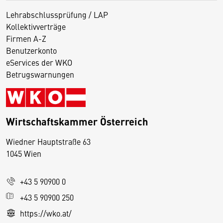
Lehrabschlussprüfung / LAP
Kollektivverträge
Firmen A-Z
Benutzerkonto
eServices der WKO
Betrugswarnungen
Wirtschaftskammer Österreich
Wiedner Hauptstraße 63
D
1045 Wien
i
e
+43 5 90900 0
s
e
+43 5 90900 250
S
https://wko.at/