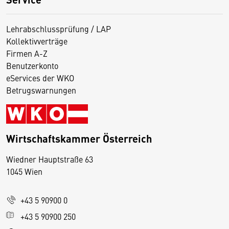
Lehrabschlussprüfung / LAP
Kollektivverträge
Firmen A-Z
Benutzerkonto
eServices der WKO
Betrugswarnungen
Wirtschaftskammer Österreich
Wiedner Hauptstraße 63
D
1045 Wien
i
e
+43 5 90900 0
s
e
+43 5 90900 250