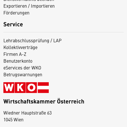
Exportieren / Importieren
Förderungen
Service
Lehrabschlussprüfung / LAP
Kollektivverträge
Firmen A-Z
Benutzerkonto
eServices der WKO
Betrugswarnungen
Wirtschaftskammer Österreich
Wiedner Hauptstraße 63
D
1045 Wien
i