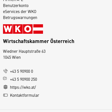
Benutzerkonto
eServices der WKO
Betrugswarnungen
Wirtschaftskammer Österreich
Wiedner Hauptstraße 63
D
1045 Wien
i
e
+43 5 90900 0
s
e
+43 5 90900 250
S
https://wko.at/
e
Kontaktformular
it
e