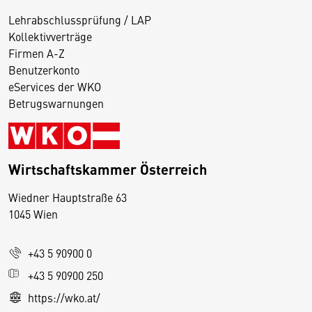
Lehrabschlussprüfung / LAP
Kollektivverträge
Firmen A-Z
Benutzerkonto
eServices der WKO
Betrugswarnungen
Wirtschaftskammer Österreich
Wiedner Hauptstraße 63
D
1045 Wien
i
e
+43 5 90900 0
s
e
+43 5 90900 250
S
https://wko.at/