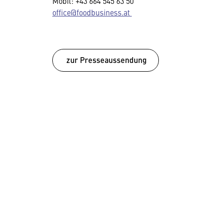
Mobil: +43 664 545 63 50
office@foodbusiness.at
zur Presseaussendung