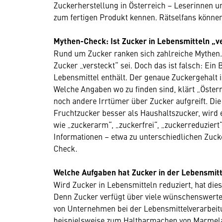
Zuckerherstellung in Österreich – Leserinnen u
zum fertigen Produkt kennen. Rätselfans könne
Mythen-Check: Ist Zucker in Lebensmitteln „v
Rund um Zucker ranken sich zahlreiche Mythen. 
Zucker „versteckt“ sei. Doch das ist falsch: Ein B
Lebensmittel enthält. Der genaue Zuckergehalt i
Welche Angaben wo zu finden sind, klärt „Österr
noch andere Irrtümer über Zucker aufgreift. Die
Fruchtzucker besser als Haushaltszucker, wird 
wie „zuckerarm“, „zuckerfrei“, „zuckerreduziert
Informationen – etwa zu unterschiedlichen Zucke
Check.
Welche Aufgaben hat Zucker in der Lebensmit
Wird Zucker in Lebensmitteln reduziert, hat die
Denn Zucker verfügt über viele wünschenswerte
von Unternehmen bei der Lebensmittelverarbeit
beispielsweise zum Haltbarmachen von Marmela