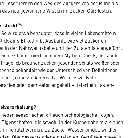
nd Leser lernen den Weg des Zuckers von der Rübe bis
n das neu gewonnene Wissen im Zucker-Quiz testen.
ersteckt“?
So wird etwa behauptet, dass in vielen Lebensmitteln
lick aufs Etikett gibt Auskunft, wie viel Zucker ein
st in der Nährwerttabelle und der Zutatenliste angeführt.
eich isst informiert“ in einem Mythen-Check, der auch
 Frage, ob brauner Zucker gesünder sei als weißer oder
ebenso behandelt wie der Unterschied von Definitionen
“ oder „ohne Zuckerzusatz“. Weitere wertvolle
rarten oder dem Kaloriengehalt – liefert ein Fakten-
telverarbeitung?
s neben sensorischen oft auch technologische Folgen.
 Eigenschaften, die sowohl in der Küche daheim als auch
ung genutzt werden. Da Zucker Wasser bindet, wird er
den, Obstdesserts oder eingelegtem Gemüse eingesetzt.