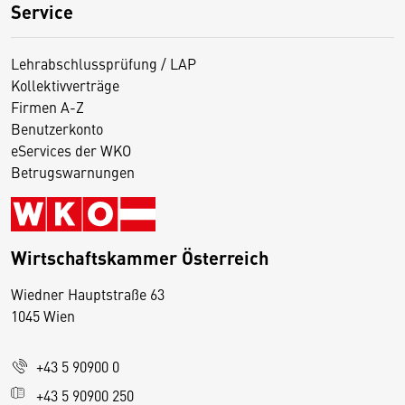
Service
Lehrabschlussprüfung / LAP
Kollektivverträge
Firmen A-Z
Benutzerkonto
eServices der WKO
Betrugswarnungen
Wirtschaftskammer Österreich
Wiedner Hauptstraße 63
D
1045 Wien
i
e
+43 5 90900 0
s
e
+43 5 90900 250