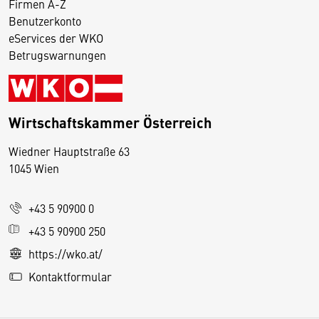
Firmen A-Z
Benutzerkonto
eServices der WKO
Betrugswarnungen
Wirtschaftskammer Österreich
Wiedner Hauptstraße 63
D
1045 Wien
i
e
+43 5 90900 0
s
e
+43 5 90900 250
S
https://wko.at/
e
Kontaktformular
it
e