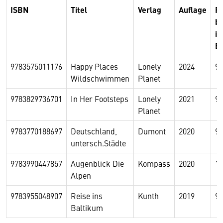
ISBN
Titel
Verlag
Auflage
Pr
br
in
E
9783575011176
Happy Places
Lonely
2024
9,
Wildschwimmen
Planet
9783829736701
In Her Footsteps
Lonely
2021
9,
Planet
9783770188697
Deutschland,
Dumont
2020
9,
untersch.Städte
9783990447857
Augenblick Die
Kompass
2020
14
Alpen
9783955048907
Reise ins
Kunth
2019
9,
Baltikum